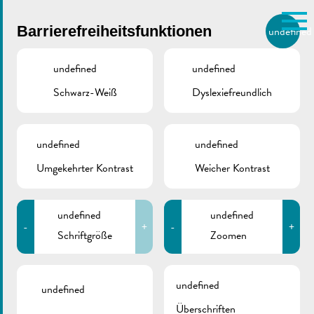
Skip to main content
Barrierefreiheitsfunktionen
undefined
DE
BIERGER.REMICH.LU
undefined
undefined
Schwarz-Weiß
Dyslexiefreundlich
Utilisez la recherche pour
retrouver les réponses à toutes
vos questions.
Comme par exemple des contacts, des
undefined
undefined
Arbeiten am Centre
informations ou de documents.
Umgekehrter Kontrast
Weicher Kontrast
visit Remich |
undefined
undefined
Bushaltestellen
-
+
-
+
Schriftgröße
Zoomen
verlegt
undefined
undefined
Überschriften
Juni 13, 2025