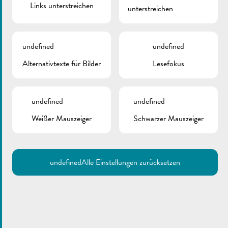
Links unterstreichen
unterstreichen
Arbeiten am Gebäude des Busbahnhofes „Centre visit Remich“
am 17. Juni 2025.
Die Bushaltestellen werden auf die Hauptstraße verlegt.
undefined
undefined
Alternativtexte für Bilder
Lesefokus
undefined
undefined
Weißer Mauszeiger
Schwarzer Mauszeiger
undefined
Alle Einstellungen zurücksetzen