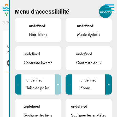
Skip to main content
Menu d'accessibilité
undefined
FR
BIERGER.REMICH.LU
undefined
undefined
Noir-Blanc
Mode dyslexie
Utilisez la recherche pour
retrouver les réponses à toutes
vos questions.
SERVICES AU CITOYEN
/
ADMINISTRATION
/
Comme par exemple des contacts, des
CITY MARKETING
undefined
undefined
informations ou de documents.
City Marketing
Contraste inversé
Contraste doux
undefined
undefined
-
+
-
+
Organisation d’évènements culturels, fêtes et autres
Taille de police
Zoom
manifestations
Organisation et gestion des marchés thématiques
undefined
undefined
Agenda
Souligner les liens
Souligner les en-têtes