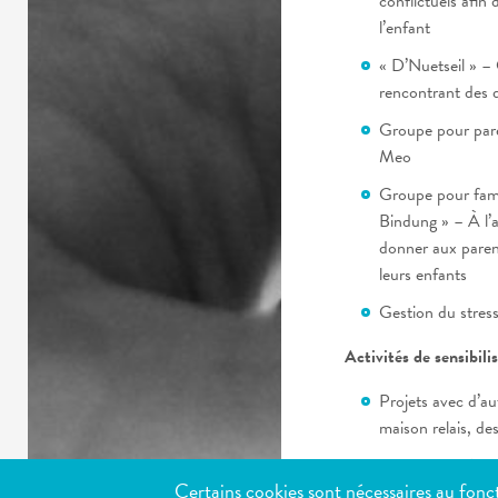
conflictuels afin 
l’enfant
« D’Nuetseil » –
rencontrant des d
Groupe pour par
Meo
Groupe pour famil
Bindung » – À l’a
donner aux parent
leurs enfants
Gestion du stress
Activités de sensibili
Projets avec d’aut
maison relais, des
Diverses soirées
Certains cookies sont nécessaires au fonct