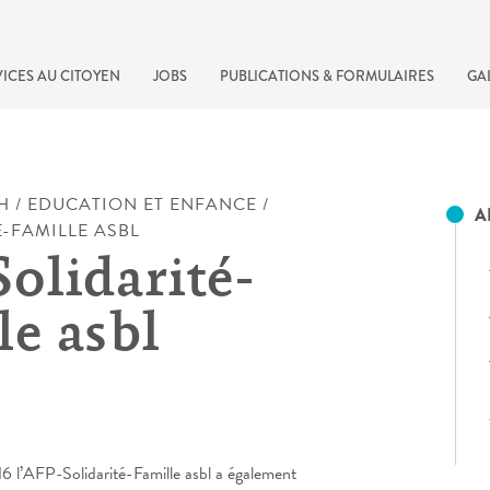
ICES AU CITOYEN
JOBS
PUBLICATIONS & FORMULAIRES
GA
H
/
EDUCATION ET ENFANCE
/
A
-FAMILLE ASBL
olidarité-
le asbl
recherche rapide
 l’AFP-Solidarité-Famille asbl a également