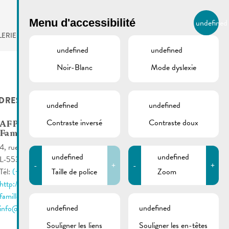
BIERGER.REMICH.LU
Menu d'accessibilité
undefined
FR
LERIE
AGENDA
undefined
undefined
Noir-Blanc
Mode dyslexie
DRESSES UTILES
undefined
undefined
Contraste inversé
Contraste doux
AFP-Solidarité-
Famille asbl
4, rue Enz
undefined
undefined
L-5532 Remich
-
+
-
+
Taille de police
Zoom
Tél:
(+352) 46 000 41
http://www.afp-solidarite-
famille.lu/
undefined
undefined
info@afp-solidarite-famille.lu
Souligner les liens
Souligner les en-têtes