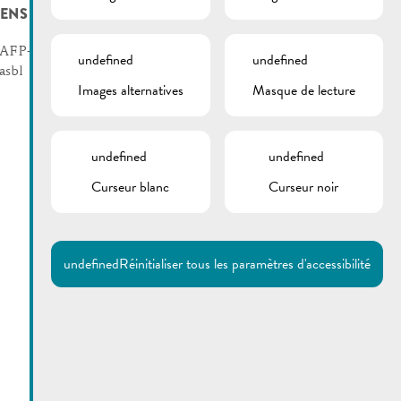
IENS
AFP-Solidarité-Famille
undefined
undefined
asbl
Images alternatives
Masque de lecture
undefined
undefined
Curseur blanc
Curseur noir
undefined
Réinitialiser tous les paramètres d'accessibilité