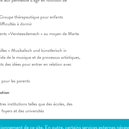
de leur permettre d’agir en fonction de
 Groupe thérapeutique pour enfants
ifficultés à dormir
ents «Versteesdemech » au moyen de Marte
les « Musikalisch und künstlerisch in
ide de la musique et de processus artistiques,
s des idées pour entrer en relation avec
 pour les parents
sation
res institutions telles que des écoles, des
 foyers et des universités
 thématiques et conférences
ionnement de ce site. En outre, certains services externes néces