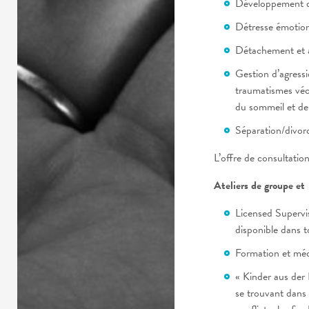
Développement de
Détresse émotion
Détachement et 
Gestion d’agressi
traumatismes vécu
du sommeil et d
Séparation/divor
L’offre de consultatio
Ateliers de groupe et
Licensed Supervi
disponible dans t
Formation et méd
« Kinder aus der
se trouvant dans