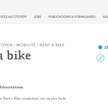
ICES AU CITOYEN
JOBS
PUBLICATIONS & FORMULAIRES
GA
ITOYEN
/
MOBILITÉ
/
RENT A BIKE
L
a bike
Réservation
recherche rapide
z Rent a Bike miselerland, rien de plus facile