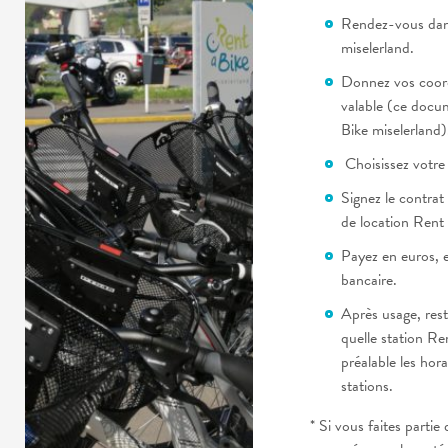
Rendez-vous dans
miselerland.
Donnez vos coord
valable (ce docum
Bike miselerland)
Choisissez votre 
Signez le contrat
de location Rent 
Payez en euros, e
bancaire.
Après usage, rest
quelle station Ren
préalable les hor
stations.
* Si vous faites partie