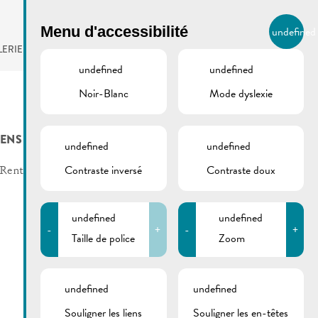
BIERGER.REMICH.LU
Menu d'accessibilité
undefined
FR
LERIE
AGENDA
undefined
undefined
Noir-Blanc
Mode dyslexie
IENS
undefined
undefined
Contraste inversé
Contraste doux
Rent a bike Miselerland
undefined
undefined
-
+
-
+
Taille de police
Zoom
undefined
undefined
Souligner les liens
Souligner les en-têtes