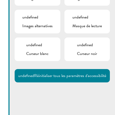
undefined
undefined
Images alternatives
Masque de lecture
undefined
undefined
Curseur blanc
Curseur noir
undefined
Réinitialiser tous les paramètres d'accessibilité
Utilisez la recherche pour
retrouver les réponses à toutes
vos questions.
Comme par exemple des contacts, des
informations ou de documents.