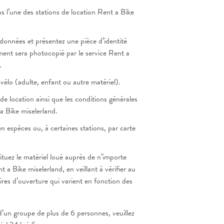
 l’une des stations de location Rent a Bike
onnées et présentez une pièce d’identité
ent sera photocopié par le service Rent a
.
vélo (adulte, enfant ou autre matériel).
 de location ainsi que les conditions générales
a Bike miselerland.
n espèces ou, à certaines stations, par carte
ituez le matériel loué auprès de n’importe
t a Bike miselerland, en veillant à vérifier au
aires d’ouverture qui varient en fonction des
 d’un groupe de plus de 6 personnes, veuillez