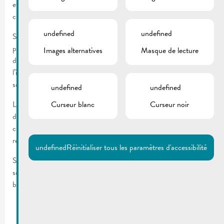
et soutenir dans l’élaboration de projets individuels et/ou
collectifs. et proposent une aide aux devoirs à domicile.
undefined
undefined
Sont proposés, avec l’implication des jeunes, des activités, des
projets de groupe, des ateliers cuisine, des ateliers créatifs, des
Images alternatives
Masque de lecture
débats, workshops et discussions sur différents thèmes, de
l’information en lien avec les loisirs, la formation, l’emploi, la
scolarité…
undefined
undefined
Les éducateurs peuvent aussi soutenir les jeunes dans le cadre
Curseur blanc
Curseur noir
d’aide aux démarches administratives (lettre de motivation,
curriculum vitae, courrier….) et assurer un suivi à travers la
relation d’aide avec un accompagnement personnalisé.
undefined
Réinitialiser tous les paramètres d'accessibilité
Sont à dispositon des jeunes: Kicker, Billard, jeux vidéos, jeux de
société, diverses revues, accès aux ordinateurs, un bar de
boissons et snacks et une salle de musique insonorisée.