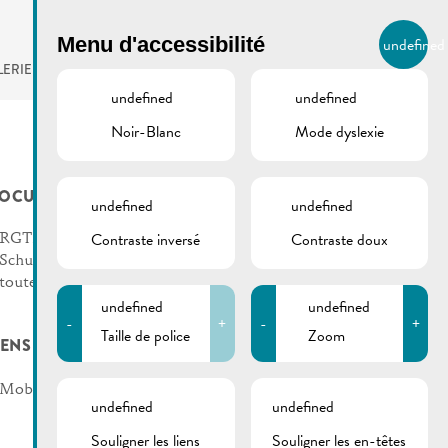
BIERGER.REMICH.LU
Menu d'accessibilité
undefined
FR
LERIE
AGENDA
undefined
undefined
Noir-Blanc
Mode dyslexie
OCUMENTS
undefined
undefined
Contraste inversé
Contraste doux
RGTR | Courses spéciales
Schueberfouer 2026 –
toutes les lignes
undefined
undefined
-
+
-
+
Taille de police
Zoom
IENS
Mobilitéitszentral
undefined
undefined
Souligner les liens
Souligner les en-têtes