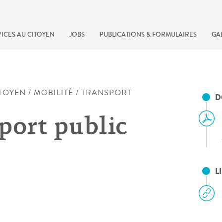
ICES AU CITOYEN
JOBS
PUBLICATIONS & FORMULAIRES
GA
ITOYEN
/
MOBILITÉ
/
TRANSPORT
D
port public
L
recherche rapide