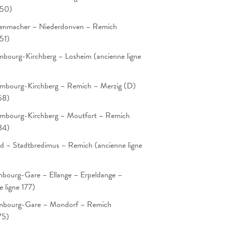
450)
venmacher – Niederdonven – Remich
51)
mbourg-Kirchberg – Losheim (ancienne ligne
embourg-Kirchberg – Remich – Merzig (D)
58)
embourg-Kirchberg – Moutfort – Remich
84)
ld – Stadtbredimus – Remich (ancienne ligne
mbourg-Gare – Ellange – Erpeldange –
 ligne 177)
embourg-Gare – Mondorf – Remich
75)