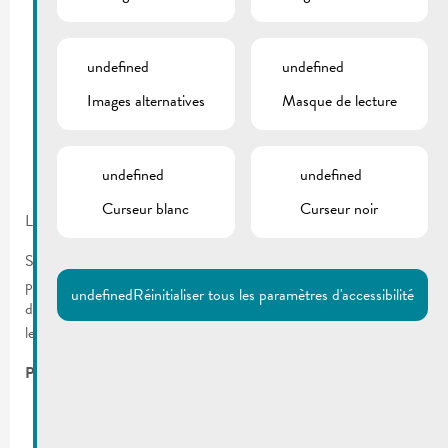
undefined
undefined
Images alternatives
Masque de lecture
undefined
undefined
Curseur blanc
Curseur noir
Les enfants de votre région ont besoin de vous !!
Suite au succès rencontré, le MEC asbl recherche des seniors
pour renforcer son équipe d’accompagnateurs scolaires afin
undefined
Réinitialiser tous les paramètres d'accessibilité
d’aider les enfants des écoles fondamentales à la réalisation de
leurs devoirs à domicile.
Profil recherché:
Vous avez 50 ans et plus
Vous aimez le contact avec les enfants