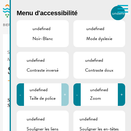
Skip to main content
Menu d'accessibilité
undefined
FR
BIERGER.REMICH.LU
undefined
undefined
Noir-Blanc
Mode dyslexie
Utilisez la recherche pour
retrouver les réponses à toutes
vos questions.
SERVICES AU CITOYEN
/
SOCIAL ET 3E AGE
/
Comme par exemple des contacts, des
MEC ASBL
/
SUPER SENIOR
undefined
undefined
informations ou de documents.
Super Senior
Contraste inversé
Contraste doux
undefined
undefined
-
+
-
+
Taille de police
Zoom
Service d’accompagnement scolaire SUPER
SENIOR
undefined
undefined
Souligner les liens
Souligner les en-têtes