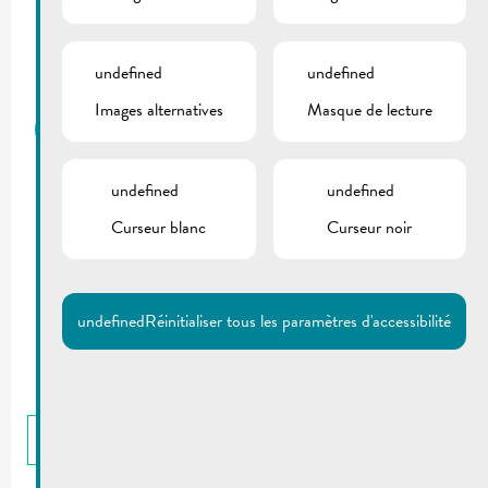
* Ouvert jusqu’à 19h00 le premier mercredi du mois
Vendredi 07h00-13h00
undefined
undefined
Images alternatives
Masque de lecture
Recette, ressources humaines, service
marketing et tourisme et service
technique
undefined
undefined
Lundi, mardi, mercredi & jeudi 08h00-12h00 de
Curseur blanc
Curseur noir
préférence sur rdv ou 13h30-16h00 uniquement
sur rdv
Vendredi 08h00-12h00 uniquement sur rdv
undefined
Réinitialiser tous les paramètres d'accessibilité
RETOUR