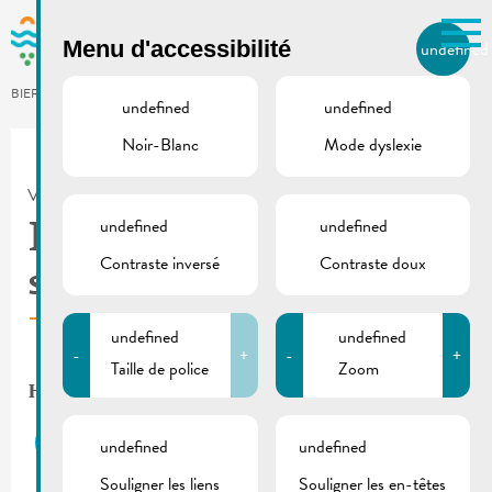
Skip to main content
Menu d'accessibilité
undefined
FR
BIERGER.REMICH.LU
undefined
undefined
Noir-Blanc
Mode dyslexie
Utilisez la recherche pour
retrouver les réponses à toutes
VILLE DE REMICH / ACTUALITÉ
vos questions.
Comme par exemple des contacts, des
undefined
undefined
Heures d’ouverture des
informations ou de documents.
Contraste inversé
Contraste doux
services administratifs
undefined
undefined
-
+
-
+
Taille de police
Zoom
Heures d’ouverture à partir de janvier 2019:
Réception et bureau de la population
undefined
undefined
Souligner les liens
Souligner les en-têtes
Lundi-jeudi* 08h00-12h00 & 13h30-16h00