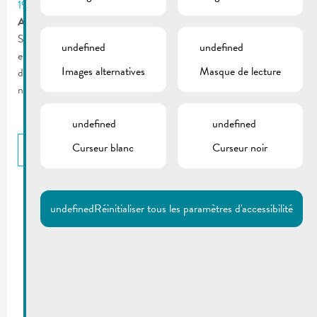
19
Aux restaurateurs:
Si votre établissement propose un service de livraison à domicile
undefined
undefined
et/ou des plats à emporter et que votre restaurant ne figure pas
Images alternatives
Masque de lecture
dans cette liste, veuillez nous transmettre les coordonnées
nécessaires : visit@remich.lu.
undefined
undefined
Curseur blanc
Curseur noir
RETOUR
LIENS
undefined
Réinitialiser tous les paramètres d'accessibilité
Newsticker Remich | Covid-19