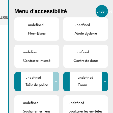
BIERGER.REMICH.LU
Menu d'accessibilité
undefined
FR
LERIE
AGENDA
undefined
undefined
Noir-Blanc
Mode dyslexie
undefined
undefined
Contraste inversé
Contraste doux
undefined
undefined
-
+
-
+
Taille de police
Zoom
undefined
undefined
Souligner les liens
Souligner les en-têtes