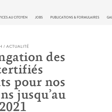
ICES AU CITOYEN
JOBS
PUBLICATIONS & FORMULAIRES
GA
H / ACTUALITÉ
ngation des
certifiés
its pour nos
ens jusqu’au
recherche rapide
.2021