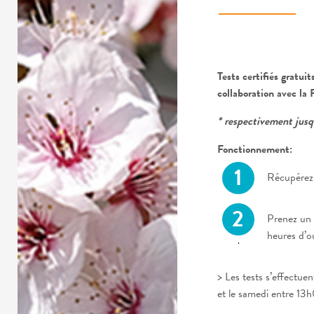
Tests certifiés gratui
collaboration avec la
* respectivement jus
Fonctionnement:
Récupérez
Prenez un 
heures d’o
> Les tests s’effectu
et le samedi entre 13