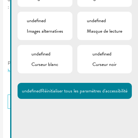
:
Maison Relais
undefined
undefined
Entretien
Images alternatives
Masque de lecture
Tourist info
Piscine
undefined
undefined
Plus d’infos & formulaire d‘inscription :
Curseur blanc
Curseur noir
http://bierger.remich.lu/fr/jobs/
undefined
Réinitialiser tous les paramètres d'accessibilité
RETOUR