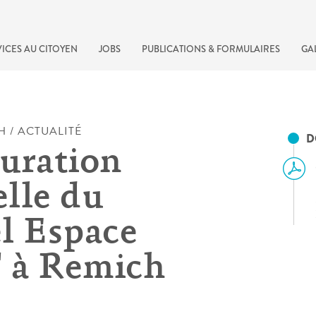
ICES AU CITOYEN
JOBS
PUBLICATIONS & FORMULAIRES
GA
H / ACTUALITÉ
D
uration
elle du
l Espace
 à Remich
recherche rapide