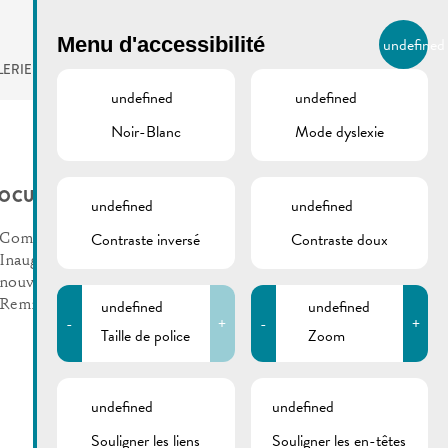
BIERGER.REMICH.LU
Menu d'accessibilité
undefined
FR
LERIE
AGENDA
undefined
undefined
Noir-Blanc
Mode dyslexie
OCUMENTS
undefined
undefined
Contraste inversé
Contraste doux
Communiqué de presse :
Inauguration officielle du
nouvel Espace POST à
undefined
undefined
Remich
-
+
-
+
Taille de police
Zoom
undefined
undefined
Souligner les liens
Souligner les en-têtes