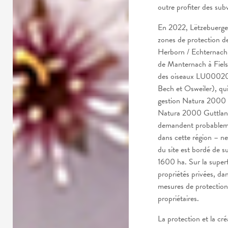
outre profiter des sub
En 2022, Lëtzebuerger 
zones de protection 
Herborn / Echternach
de Manternach à Fielsm
des oiseaux LU00020
Bech et Osweiler), qu
gestion Natura 2000 e
Natura 2000 Guttland 
demandent probablemen
dans cette région – ne
du site est bordé de s
1600 ha. Sur la superf
propriétés privées, da
mesures de protection 
propriétaires.
La protection et la cr