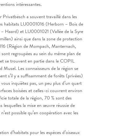
ventions intéressantes.
Privatbësch a souvent travaillé dans les
des habitats LU0001016 (Herborn – Bois de
 – Haard) et LU0001021 (Vallée de la Syre
illen) ainsi que dans la zone de protection
16 (Région de Mompach, Manternach,
i sont regroupées au sein du même plan de
t se trouvent en partie dans le COPIL
Musel. Les connaisseurs de la région se
t s’il y a suffisamment de forêts (privées)
 vous inquiétez pas, un peu plus d’un quart
urfaces boisées et celles-ci couvrent environ
icie totale de la région, 70 % sont des
ns lesquelles la mise en œuvre réussie de
n’est possible qu’en coopération avec les
éation d’habitats pour les espèces d’oiseaux