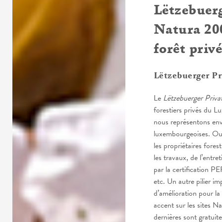
Lëtzebuerg
Natura 200
forêt priv
Lëtzebuerger Pr
Le
Lëtzebuerger Priva
forestiers privés du
nous représentons envi
luxembourgeoises. Outr
les propriétaires for
les travaux, de l’entre
par la certification PE
etc. Un autre pilier i
d’amélioration pour la
accent sur les sites 
dernières sont gratuite