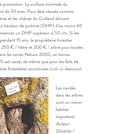
la promotion. La surface minimale du
est de 30 ares. Pour être classés comme
êtres et les chênes du Gutland doivent
 à hauteur de poitrine (DHP) d’au moins 60
 essences un DHP supérieur à 50 cm. Si les
pendant 15 ans, le propriétaire forestier
 250 € / hêtre et 200 € / arbre pour toutes
Dans les zones Natura 2000, un bonus
% est versé, de même que pour les îlots de
sières forestières structurées (voir ci-dessous).
Les cavités
dans les arbres
sont un micro-
habitat
important.
Auteur:
Silviarita /