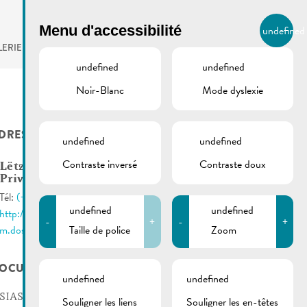
BIERGER.REMICH.LU
Menu d'accessibilité
undefined
FR
LERIE
AGENDA
undefined
undefined
Noir-Blanc
Mode dyslexie
DRESSES UTILES
undefined
undefined
Contraste inversé
Contraste doux
Lëtzebuerger
Privatbësch
Tél:
(+352) 89 95 65 62
undefined
undefined
http://www.privatbesch.lu
-
+
-
+
Taille de police
Zoom
m.dostert@privatbesch.lu
OCUMENTS
undefined
undefined
SIAS_2022-12 | Subsides
Souligner les liens
Souligner les en-têtes