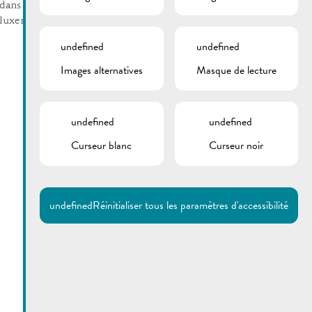
dans la forêt privée
luxembourgeoise
undefined
undefined
Images alternatives
Masque de lecture
undefined
undefined
Curseur blanc
Curseur noir
undefined
Réinitialiser tous les paramètres d'accessibilité