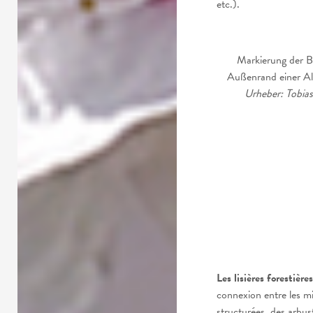
etc.).
Markierung der 
Außenrand einer Alt
Urheber: Tobia
Les lisières forestièr
connexion entre les mil
structurées, des arbust