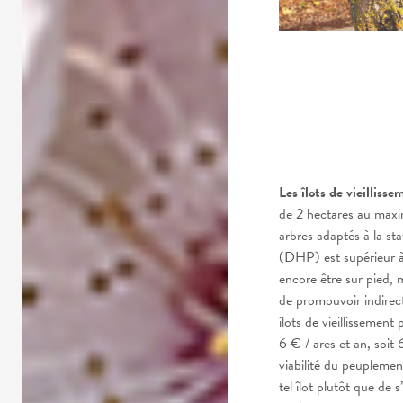
Les îlots de vieilliss
de 2 hectares au maxi
arbres adaptés à la st
(DHP) est supérieur à
encore être sur pied, 
de promouvoir indirec
îlots de vieillissement 
6 € / ares et an, soit
viabilité du peuplement
tel îlot plutôt que de s