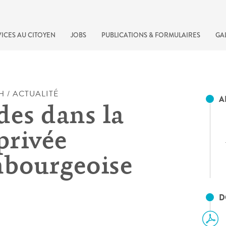
ICES AU CITOYEN
JOBS
PUBLICATIONS & FORMULAIRES
GA
H / ACTUALITÉ
A
des dans la
privée
bourgeoise
recherche rapide
D