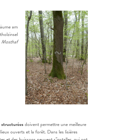
Bäume am
holzinsel
s Mosthaf
es structurées
doivent permettre une meilleure
ieux ouverts et la forêt. Dans les lisières
es et des buissons peuvent s’installer, qui ont