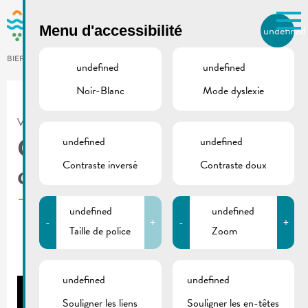
Skip to main content
Menu d'accessibilité
undefined
FR
BIERGER.REMICH.LU
undefined
undefined
Noir-Blanc
Mode dyslexie
Utilisez la recherche pour
retrouver les réponses à toutes
VILLE DE REMICH / ACTUALITÉ
vos questions.
Comme par exemple des contacts, des
undefined
undefined
Comment voter
informations ou de documents.
Contraste inversé
Contraste doux
correctement?
undefined
undefined
-
+
-
+
Taille de police
Zoom
undefined
undefined
Souligner les liens
Souligner les en-têtes