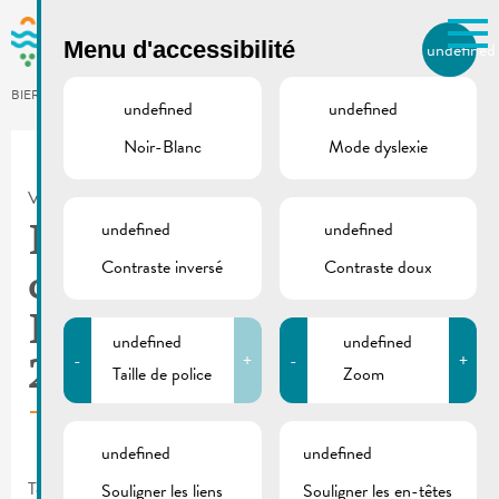
Skip to main content
Menu d'accessibilité
undefined
FR
BIERGER.REMICH.LU
undefined
undefined
Noir-Blanc
Mode dyslexie
Utilisez la recherche pour
retrouver les réponses à toutes
VILLE DE REMICH / ACTUALITÉ
vos questions.
Comme par exemple des contacts, des
undefined
undefined
Demande du vote par
informations ou de documents.
Contraste inversé
Contraste doux
correspondance |
Élections législatives
undefined
undefined
-
+
-
+
2023
Taille de police
Zoom
undefined
undefined
Tous les électeurs inscrits sur les listes électorales peuvent
Souligner les liens
Souligner les en-têtes