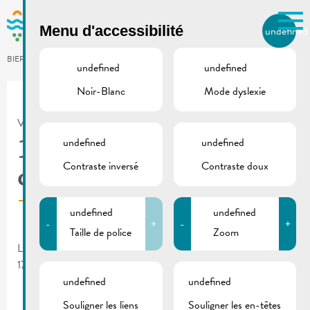
Skip to main content
Menu d'accessibilité
undefined
FR
BIERGER.REMICH.LU
undefined
undefined
Noir-Blanc
Mode dyslexie
Utilisez la recherche pour
retrouver les réponses à toutes
VILLE DE REMICH / ACTUALITÉ
vos questions.
Comme par exemple des contacts, des
undefined
undefined
17.11.2023 | Séance du
informations ou de documents.
Contraste inversé
Contraste doux
conseil communal
undefined
undefined
-
+
-
+
Taille de police
Zoom
La prochaine séance du conseil communal aura lieu le vendredi,
17 novembre 2023 à 09:00 heures à l’Hôtel de Ville à Remich.
undefined
undefined
Souligner les liens
Souligner les en-têtes