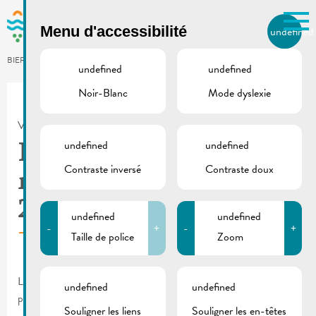
Skip to main content
Menu d'accessibilité
undefined
FR
BIERGER.REMICH.LU
undefined
undefined
Noir-Blanc
Mode dyslexie
Utilisez la recherche pour
retrouver les réponses à toutes
VILLE DE REMICH / ACTUALITÉ
vos questions.
Comme par exemple des contacts, des
undefined
undefined
Inscriptions École de
informations ou de documents.
Contraste inversé
Contraste doux
musique Syrdall 2024-
2025
undefined
undefined
-
+
-
+
Taille de police
Zoom
Les inscriptions pour l’École de musique Syrdall sont encore
undefined
undefined
possibles jusqu’au 26 mai 2024 >
Formulaire & infos
Souligner les liens
Souligner les en-têtes