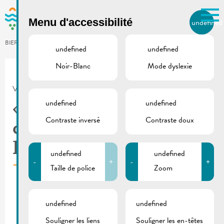
Skip to main content
Menu d'accessibilité
undefined
FR
BIERGER.REMICH.LU
undefined
undefined
Noir-Blanc
Mode dyslexie
Utilisez la recherche pour
retrouver les réponses à toutes
VILLE DE REMICH / ACTUALITÉ
vos questions.
Comme par exemple des contacts, des
undefined
undefined
« De Buet » septembre-
informations ou de documents.
Contraste inversé
Contraste doux
octobre 2024 est en
ligne
undefined
undefined
-
+
-
+
Taille de police
Zoom
undefined
undefined
Souligner les liens
Souligner les en-têtes