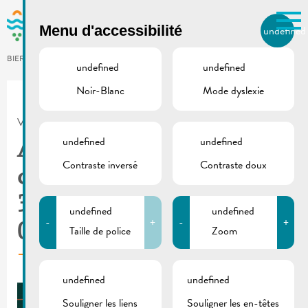
Skip to main content
Menu d'accessibilité
undefined
FR
BIERGER.REMICH.LU
undefined
undefined
Noir-Blanc
Mode dyslexie
Utilisez la recherche pour
retrouver les réponses à toutes
VILLE DE REMICH / ACTUALITÉ
vos questions.
Comme par exemple des contacts, des
undefined
undefined
Administration
informations ou de documents.
Contraste inversé
Contraste doux
communale fermée |
31.12.2024 &
undefined
undefined
-
+
-
+
01.01.2025
Taille de police
Zoom
undefined
undefined
Souligner les liens
Souligner les en-têtes