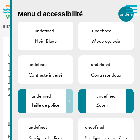
Skip to main content
Menu d'accessibilité
undefined
FR
BIERGER.REMICH.LU
undefined
undefined
Noir-Blanc
Mode dyslexie
Utilisez la recherche pour
retrouver les réponses à toutes
VILLE DE REMICH / ACTUALITÉ
vos questions.
Comme par exemple des contacts, des
undefined
undefined
Rue Maatebierg |
informations ou de documents.
Contraste inversé
Contraste doux
Route barrée le
21.07.2025
undefined
undefined
-
+
-
+
Taille de police
Zoom
Rue Maatebierg
undefined
undefined
En raison de travaux, la rue Maatebierg, sera
barrée
en date du
Souligner les liens
Souligner les en-têtes