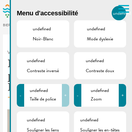
Skip to main content
Menu d'accessibilité
undefined
FR
BIERGER.REMICH.LU
undefined
undefined
Noir-Blanc
Mode dyslexie
Utilisez la recherche pour
retrouver les réponses à toutes
VILLE DE REMICH / ACTUALITÉ
vos questions.
Comme par exemple des contacts, des
undefined
undefined
Info collecte porte-à-
informations ou de documents.
Contraste inversé
Contraste doux
porte | UNICEF
Luxembourg
undefined
undefined
-
+
-
+
Taille de police
Zoom
undefined
undefined
Souligner les liens
Souligner les en-têtes