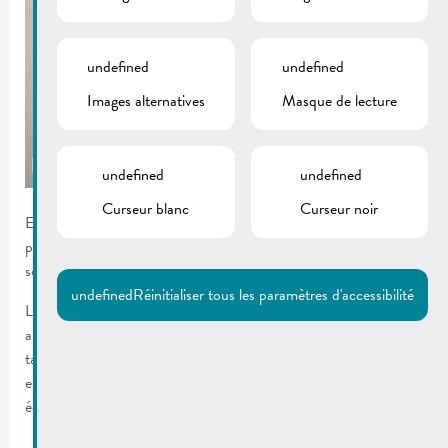
undefined
undefined
Images alternatives
Masque de lecture
undefined
undefined
Curseur blanc
Curseur noir
Entre le 03 et le 08 novembre 2025 UNICEF Luxembourg
procède à ses collectes porte-à-porte à Remich afin d’obtenir le
soutien mensuel de nouveaux donateurs.
undefined
Réinitialiser tous les paramètres d'accessibilité
Les collecteurs sont facilement identifiables grâce à leurs tenues
aux couleurs de l’UNICEF et à leurs badges d’identification
tamponnés par l’ONG. Les soutiens financiers se font
exclusivement par domiciliations bancaires via des tablettes. Les
équipes ne collectent jamais d’argent en espèces.