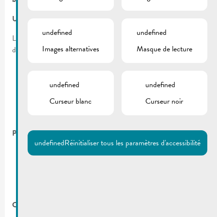
Une opportunité unique
undefined
undefined
Le bistrot/restaurant avec une capacité de 49 places assises
Images alternatives
Masque de lecture
dispose :
d’une cuisine professionnelle neuve entièrement équipée,
undefined
undefined
de terrasses et
Curseur blanc
Curseur noir
la possibilité d’exploiter une salle de banquets de 150
places.
Profil recherché
undefined
Réinitialiser tous les paramètres d'accessibilité
une expérience confirmée dans la restauration,
un concept culinaire en cohérence avec l’esprit du lieu,
une volonté de s’intégrer dans la vie locale et touristique.
Critères de participation