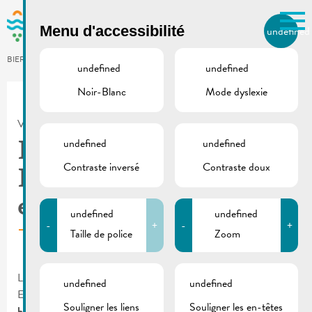
Skip to main content
Menu d'accessibilité
undefined
FR
BIERGER.REMICH.LU
undefined
undefined
Noir-Blanc
Mode dyslexie
Utilisez la recherche pour
retrouver les réponses à toutes
VILLE DE REMICH / ACTUALITÉ
vos questions.
Comme par exemple des contacts, des
undefined
undefined
Le Bistrot Wäinhaus –
informations ou de documents.
Contraste inversé
Contraste doux
Ehnen | Locataire-
exploitant recherché
undefined
undefined
-
+
-
+
Taille de police
Zoom
Le “
Bistrot Wäinhaus
”
situé au 113, route du Vin à L-5416
undefined
undefined
Ehnen,
recherche un locataire-exploitant pour son
Souligner les liens
Souligner les en-têtes
bistrot/restaurant