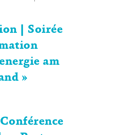
ion | Soirée
rmation
renergie am
and »
| Conférence