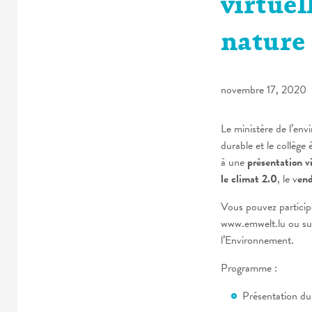
virtuel
nature 
novembre 17, 2020
Le ministère de l’en
durable et le collège
à une
présentation v
le climat 2.0
, le v
end
Vous pouvez participe
www.emwelt.lu ou sur
l’Environnement.
Programme :
Présentation du