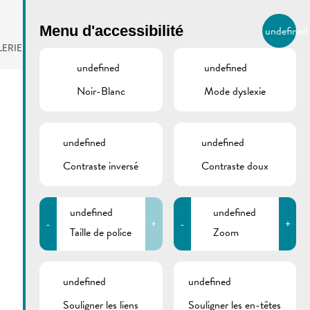
BIERGER.REMICH.LU
Menu d'accessibilité
undefined
FR
LERIE
AGENDA
undefined
undefined
Noir-Blanc
Mode dyslexie
undefined
undefined
Contraste inversé
Contraste doux
undefined
undefined
-
+
-
+
Taille de police
Zoom
undefined
undefined
Souligner les liens
Souligner les en-têtes