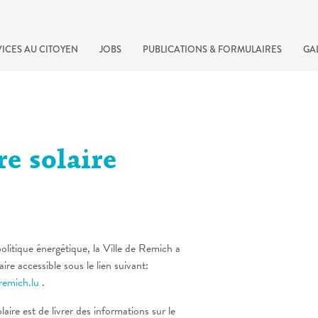
ICES AU CITOYEN
JOBS
PUBLICATIONS & FORMULAIRES
GA
e solaire
olitique énergétique, la Ville de Remich a
ire accessible sous le lien suivant:
recherche rapide
remich.lu
.
laire
est
de livrer
des
informations
sur
le