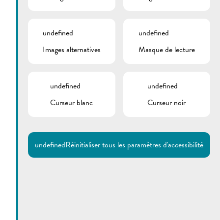
undefined
undefined
Images alternatives
Masque de lecture
undefined
undefined
Curseur blanc
Curseur noir
Utilisez la recherche pour
retrouver les réponses à toutes
vos questions.
Comme par exemple des contacts, des
informations ou de documents.
undefined
Réinitialiser tous les paramètres d'accessibilité