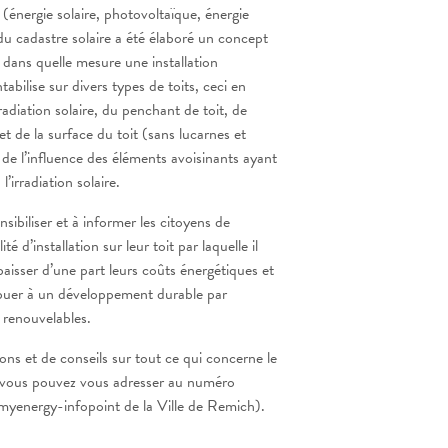
(
énergie solaire
,
photovoltaïque
,
énergie
 du cadastre solaire a été élaboré un concept
r dans quelle mesure une installation
abilise sur divers types de toits, ceci en
radiation solaire
,
du
penchant de toit
,
de
et
de la
surface du toit (sans lucarnes et
de l’influence des éléments avoisinants ayant
’irradiation solaire.
sibiliser et à informer les citoyens de
té d’installation sur leur toit par laquelle il
baisser d’une part leurs coûts énergétiques et
ibuer à un développement durable par
s renouvelables.
ons et de conseils sur tout ce qui concerne le
 vous pouvez vous adresser au numéro
myenergy-infopoint de la Ville de Remich).