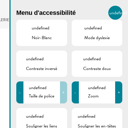
BIERGER.REMICH.LU
Menu d'accessibilité
undefined
FR
LERIE
AGENDA
undefined
undefined
Noir-Blanc
Mode dyslexie
undefined
undefined
Contraste inversé
Contraste doux
undefined
undefined
-
+
-
+
Taille de police
Zoom
undefined
undefined
Souligner les liens
Souligner les en-têtes