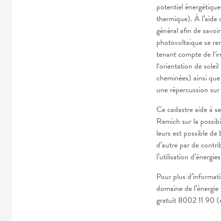
potentiel énergétique
thermique
). À l’aide
général afin de savoi
photovoltaïque se rent
tenant
compte
de l
‘
ir
l
‘
orientation de soleil 
cheminées) ainsi que 
une répercussion sur l
Ce cadastre aide à sen
Remich sur la possibili
leurs est possible de 
d’autre par de contr
l’utilisation d’énergie
Pour plus d’informati
domaine de l’énergie
gratuit 8002 11 90 (