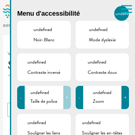
Skip to main content
Menu d'accessibilité
undefined
FR
BIERGER.REMICH.LU
undefined
undefined
Noir-Blanc
Mode dyslexie
Utilisez la recherche pour
retrouver les réponses à toutes
VILLE DE REMICH / ACTUALITÉ
vos questions.
Comme par exemple des contacts, des
undefined
undefined
Schengi
informations ou de documents.
Contraste inversé
Contraste doux
undefined
undefined
-
+
-
+
Taille de police
Zoom
RETOUR
undefined
undefined
Souligner les liens
Souligner les en-têtes