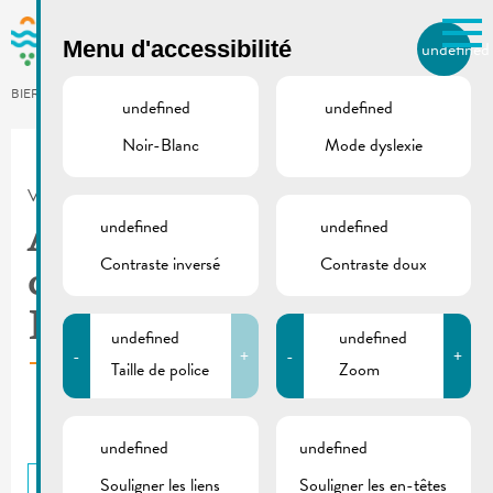
Skip to main content
Menu d'accessibilité
undefined
FR
BIERGER.REMICH.LU
undefined
undefined
Noir-Blanc
Mode dyslexie
Utilisez la recherche pour
retrouver les réponses à toutes
VILLE DE REMICH / ACTUALITÉ
vos questions.
Comme par exemple des contacts, des
undefined
undefined
Administration des
informations ou de documents.
Contraste inversé
Contraste doux
contributions
Luxembourg
undefined
undefined
-
+
-
+
Taille de police
Zoom
undefined
undefined
Souligner les liens
Souligner les en-têtes
RETOUR