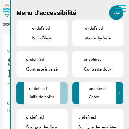
Skip to main content
Menu d'accessibilité
undefined
FR
BIERGER.REMICH.LU
undefined
undefined
Noir-Blanc
Mode dyslexie
Utilisez la recherche pour
retrouver les réponses à toutes
VILLE DE REMICH / ACTUALITÉ
vos questions.
Comme par exemple des contacts, des
undefined
undefined
Supporterclub Union
informations ou de documents.
Contraste inversé
Contraste doux
Remich-Bous asbl
undefined
undefined
-
+
-
+
Taille de police
Zoom
Ce club accueille tous les gens qui veulent soutenir le club de
football « Union Remich-Bous ».
undefined
undefined
Souligner les liens
Souligner les en-têtes