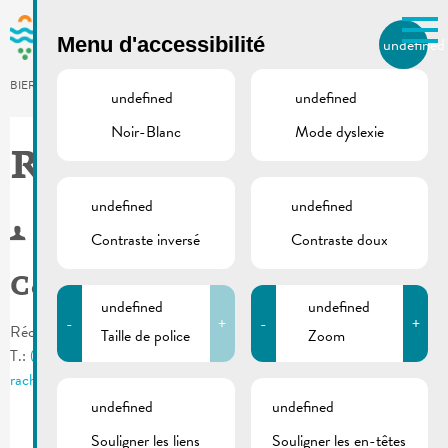
Skip to main content
Menu d'accessibilité
undefined
FR
BIERGER.REMICH.LU
undefined
undefined
Noir-Blanc
Mode dyslexie
Utilisez la recherche pour
retrouver les réponses à toutes
Rachel Pautz
vos questions.
Comme par exemple des contacts, des
undefined
undefined
informations ou de documents.
Contraste inversé
Contraste doux
Contact
undefined
undefined
-
+
-
+
Réception-Accueil
Taille de police
Zoom
T.:
(+352) 23 692 200
rachel.pautz@remich.lu
undefined
undefined
Souligner les liens
Souligner les en-têtes