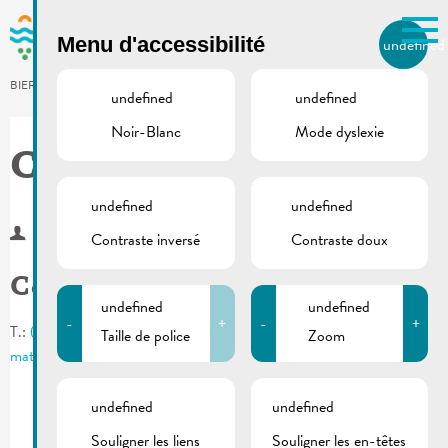
Skip to main content
Menu d'accessibilité
undefined
FR
BIERGER.REMICH.LU
undefined
undefined
Noir-Blanc
Mode dyslexie
Utilisez la recherche pour
retrouver les réponses à toutes
City marketing
vos questions.
Comme par exemple des contacts, des
undefined
undefined
informations ou de documents.
Contraste inversé
Contraste doux
Contact
undefined
undefined
-
+
-
+
T.:
(+352) 23 692 - 213 / 228
Taille de police
Zoom
mato@remich.lu
undefined
undefined
Souligner les liens
Souligner les en-têtes