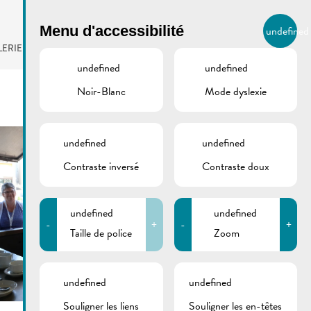
BIERGER.REMICH.LU
Menu d'accessibilité
undefined
FR
LERIE
AGENDA
undefined
undefined
Noir-Blanc
Mode dyslexie
undefined
undefined
Contraste inversé
Contraste doux
undefined
undefined
-
+
-
+
Taille de police
Zoom
undefined
undefined
Souligner les liens
Souligner les en-têtes