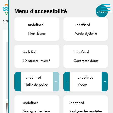
Skip to main content
Menu d'accessibilité
undefined
FR
BIERGER.REMICH.LU
undefined
undefined
Noir-Blanc
Mode dyslexie
Utilisez la recherche pour
retrouver les réponses à toutes
vos questions.
Comme par exemple des contacts, des
undefined
undefined
Ovation de Paulette Lenert
informations ou de documents.
Contraste inversé
Contraste doux
CENTRE VISIT REMICH
11/05/2019
undefined
undefined
-
+
-
+
Taille de police
Zoom
Retour
undefined
undefined
Souligner les liens
Souligner les en-têtes