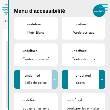
Skip to main content
Menu d'accessibilité
undefined
FR
BIERGER.REMICH.LU
undefined
undefined
Noir-Blanc
Mode dyslexie
Utilisez la recherche pour
retrouver les réponses à toutes
vos questions.
Comme par exemple des contacts, des
undefined
undefined
Stréimännchen
informations ou de documents.
Contraste inversé
Contraste doux
REMICH
17/02/2021
undefined
undefined
"Corona edition" sans spectateurs et musique Photos :
-
+
-
+
Jean Rock (Photofrënn Réimech)
Taille de police
Zoom
Retour
undefined
undefined
Souligner les liens
Souligner les en-têtes