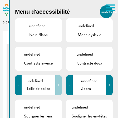
Skip to main content
Menu d'accessibilité
undefined
FR
BIERGER.REMICH.LU
undefined
undefined
Noir-Blanc
Mode dyslexie
undefined
undefined
Course de bateaux dragons
Contraste inversé
Contraste doux
ESPLANADE, REMICH
02/06/2024
undefined
undefined
2e édition du Dragon Boat Luxembourg Festival,
-
+
-
+
organisée par l'Institut Culturel Chinois du
Taille de police
Zoom
Luxembourg et l'Agence Euro-Asie sous le patronage
des communes de Remich, Mondorf-les-Bains,
Schengen et Perl, ainsi que de l'Institut Confucius.
undefined
undefined
©Mr. ZHANG Min 张敏
Souligner les liens
Souligner les en-têtes