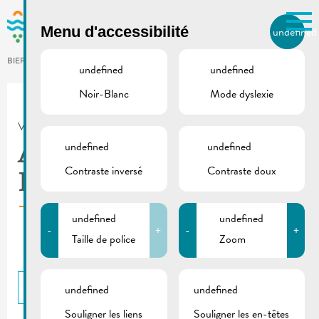
Skip to main content
Menu d'accessibilité
undefined
FR
BIERGER.REMICH.LU
undefined
undefined
Noir-Blanc
Mode dyslexie
Utilisez la recherche pour
retrouver les réponses à toutes
VILLE DE REMICH / ACTUALITÉ
vos questions.
Comme par exemple des contacts, des
undefined
undefined
Aire de repos «
informations ou de documents.
Contraste inversé
Contraste doux
Lustgarten »
undefined
undefined
-
+
-
+
Taille de police
Zoom
RETOUR
undefined
undefined
Souligner les liens
Souligner les en-têtes