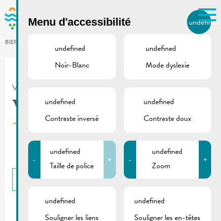
Skip to main content
Menu d'accessibilité
undefined
FR
BIERGER.REMICH.LU
undefined
undefined
Noir-Blanc
Mode dyslexie
Utilisez la recherche pour
retrouver les réponses à toutes
VILLE DE REMICH / ACTUALITÉ
vos questions.
Comme par exemple des contacts, des
undefined
undefined
Velo Vinum
informations ou de documents.
Contraste inversé
Contraste doux
undefined
undefined
-
+
-
+
Taille de police
Zoom
RETOUR
undefined
undefined
Souligner les liens
Souligner les en-têtes