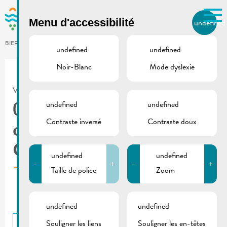
Skip to main content
Menu d'accessibilité
undefined
FR
BIERGER.REMICH.LU
undefined
undefined
Noir-Blanc
Mode dyslexie
Utilisez la recherche pour
retrouver les réponses à toutes
VILLE DE REMICH / ACTUALITÉ
vos questions.
Comme par exemple des contacts, des
undefined
undefined
06.10.2023 | Séance du
informations ou de documents.
Contraste inversé
Contraste doux
conseil communal –
Ordre du jour
undefined
undefined
-
+
-
+
Taille de police
Zoom
undefined
undefined
Souligner les liens
Souligner les en-têtes
RETOUR