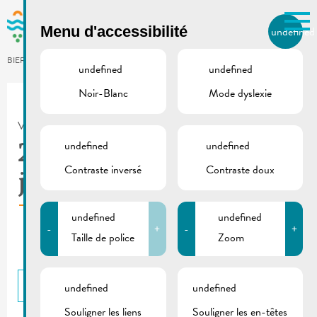
Skip to main content
Menu d'accessibilité
undefined
FR
BIERGER.REMICH.LU
undefined
undefined
Noir-Blanc
Mode dyslexie
Utilisez la recherche pour
retrouver les réponses à toutes
VILLE DE REMICH / ACTUALITÉ
vos questions.
Comme par exemple des contacts, des
undefined
undefined
2020_03 De Buet (mai-
informations ou de documents.
Contraste inversé
Contraste doux
juin)
undefined
undefined
-
+
-
+
Taille de police
Zoom
RETOUR
undefined
undefined
Souligner les liens
Souligner les en-têtes