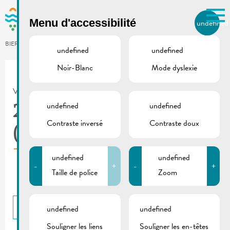
Skip to main content
Menu d'accessibilité
undefined
FR
BIERGER.REMICH.LU
undefined
undefined
Noir-Blanc
Mode dyslexie
Utilisez la recherche pour
retrouver les réponses à toutes
VILLE DE REMICH / ACTUALITÉ
vos questions.
Comme par exemple des contacts, des
undefined
undefined
2022_02 De Buet
informations ou de documents.
Contraste inversé
Contraste doux
(mars-avril)
undefined
undefined
-
+
-
+
Taille de police
Zoom
RETOUR
undefined
undefined
Souligner les liens
Souligner les en-têtes