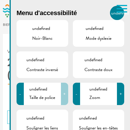
Skip to main content
Menu d'accessibilité
undefined
FR
BIERGER.REMICH.LU
undefined
undefined
Noir-Blanc
Mode dyslexie
Utilisez la recherche pour
retrouver les réponses à toutes
VILLE DE REMICH / ACTUALITÉ
vos questions.
undefined
undefined
Comme par exemple des contacts, des
2025_01 | De Buet
informations ou de documents.
Contraste inversé
Contraste doux
(janvier-février)
undefined
undefined
-
+
-
+
Taille de police
Zoom
RETOUR
undefined
undefined
Souligner les liens
Souligner les en-têtes