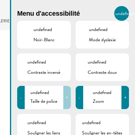
BIERGER.REMICH.LU
Menu d'accessibilité
undefined
FR
LERIE
AGENDA
undefined
undefined
Noir-Blanc
Mode dyslexie
undefined
undefined
Contraste inversé
Contraste doux
undefined
undefined
-
+
-
+
Taille de police
Zoom
undefined
undefined
Souligner les liens
Souligner les en-têtes