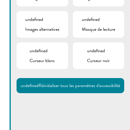
undefined
undefined
Images alternatives
Masque de lecture
undefined
undefined
Curseur blanc
Curseur noir
Utilisez la recherche pour
retrouver les réponses à toutes
vos questions.
Comme par exemple des contacts, des
informations ou de documents.
undefined
Réinitialiser tous les paramètres d'accessibilité