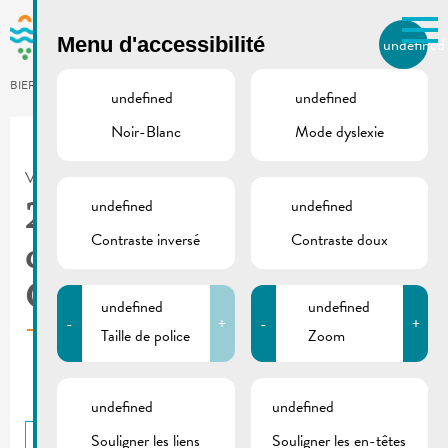
Skip to main content
Menu d'accessibilité
undefined
FR
BIERGER.REMICH.LU
undefined
undefined
Noir-Blanc
Mode dyslexie
Utilisez la recherche pour
retrouver les réponses à toutes
VILLE DE REMICH / ACTUALITÉ
vos questions.
Comme par exemple des contacts, des
undefined
undefined
23.12.2022 | Séance du
informations ou de documents.
Contraste inversé
Contraste doux
conseil communal –
Ordre du jour
undefined
undefined
-
+
-
+
Taille de police
Zoom
undefined
undefined
Souligner les liens
Souligner les en-têtes
RETOUR