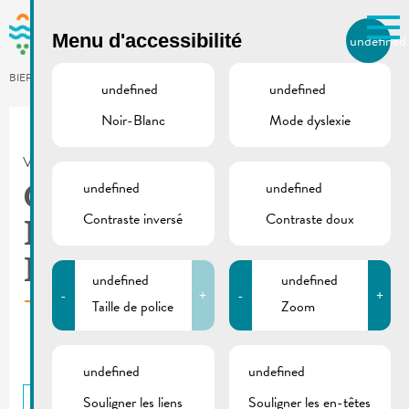
Skip to main content
Menu d'accessibilité
undefined
FR
BIERGER.REMICH.LU
undefined
undefined
Noir-Blanc
Mode dyslexie
Utilisez la recherche pour
retrouver les réponses à toutes
VILLE DE REMICH / ACTUALITÉ
vos questions.
Comme par exemple des contacts, des
undefined
undefined
Chantier cité
informations ou de documents.
Contraste inversé
Contraste doux
Buschland |
Information trafic
undefined
undefined
-
+
-
+
Taille de police
Zoom
undefined
undefined
Souligner les liens
Souligner les en-têtes
RETOUR