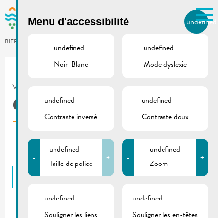
Skip to main content
Menu d'accessibilité
undefined
FR
BIERGER.REMICH.LU
undefined
undefined
Noir-Blanc
Mode dyslexie
Utilisez la recherche pour
retrouver les réponses à toutes
VILLE DE REMICH / ACTUALITÉ
vos questions.
Comme par exemple des contacts, des
undefined
undefined
Carsharing | Flyer
informations ou de documents.
Contraste inversé
Contraste doux
undefined
undefined
-
+
-
+
Taille de police
Zoom
RETOUR
undefined
undefined
Souligner les liens
Souligner les en-têtes