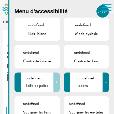
Skip to main content
Menu d'accessibilité
undefined
FR
BIERGER.REMICH.LU
undefined
undefined
Noir-Blanc
Mode dyslexie
Utilisez la recherche pour
retrouver les réponses à toutes
VILLE DE REMICH / ACTUALITÉ
vos questions.
Comme par exemple des contacts, des
undefined
undefined
Séance du conseil
informations ou de documents.
Contraste inversé
Contraste doux
communal | Ordre du
jour 23.02.2022
undefined
undefined
-
+
-
+
Taille de police
Zoom
undefined
undefined
Souligner les liens
Souligner les en-têtes
RETOUR