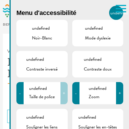
Skip to main content
Menu d'accessibilité
undefined
FR
BIERGER.REMICH.LU
undefined
undefined
Noir-Blanc
Mode dyslexie
Utilisez la recherche pour
retrouver les réponses à toutes
VILLE DE REMICH / ACTUALITÉ
vos questions.
Comme par exemple des contacts, des
undefined
undefined
Ironman 2024 |
informations ou de documents.
Contraste inversé
Contraste doux
Parcours natation
undefined
undefined
-
+
-
+
Taille de police
Zoom
RETOUR
undefined
undefined
Souligner les liens
Souligner les en-têtes