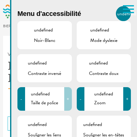
Skip to main content
Menu d'accessibilité
undefined
FR
BIERGER.REMICH.LU
undefined
undefined
Noir-Blanc
Mode dyslexie
Utilisez la recherche pour
retrouver les réponses à toutes
VILLE DE REMICH / ACTUALITÉ
vos questions.
Comme par exemple des contacts, des
undefined
undefined
Plan bus scolaire et
informations ou de documents.
Contraste inversé
Contraste doux
Drauwi
undefined
undefined
-
+
-
+
Taille de police
Zoom
RETOUR
undefined
undefined
Souligner les liens
Souligner les en-têtes