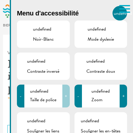
Skip to main content
Menu d'accessibilité
undefined
FR
BIERGER.REMICH.LU
undefined
undefined
Noir-Blanc
Mode dyslexie
Utilisez la recherche pour
retrouver les réponses à toutes
VILLE DE REMICH / ACTUALITÉ
vos questions.
Comme par exemple des contacts, des
undefined
undefined
Règlement d’ordre
informations ou de documents.
Contraste inversé
Contraste doux
intérieur piscine en
plein air
undefined
undefined
-
+
-
+
Taille de police
Zoom
undefined
undefined
Souligner les liens
Souligner les en-têtes
RETOUR