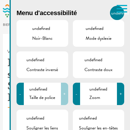
Skip to main content
Menu d'accessibilité
undefined
FR
BIERGER.REMICH.LU
undefined
undefined
Noir-Blanc
Mode dyslexie
Utilisez la recherche pour
retrouver les réponses à toutes
VILLE DE REMICH / ACTUALITÉ
vos questions.
Comme par exemple des contacts, des
undefined
undefined
RGTR | Courses
informations ou de documents.
Contraste inversé
Contraste doux
spéciales
Schueberfouer 2024 –
undefined
undefined
-
+
-
+
Remich
Taille de police
Zoom
undefined
undefined
Souligner les liens
Souligner les en-têtes