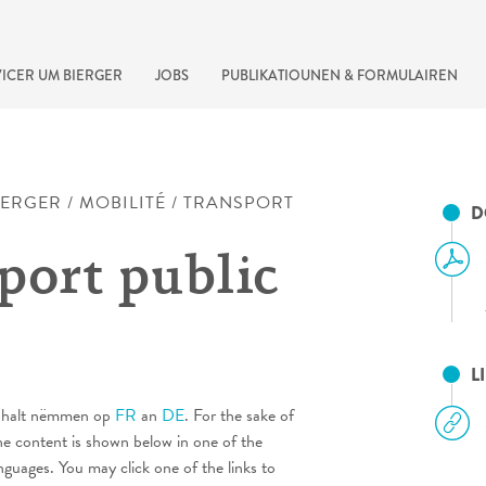
ICER UM BIERGER
JOBS
PUBLIKATIOUNEN & FORMULAIREN
IERGER
/
MOBILITÉ
/
TRANSPORT
D
port public
L
recherche rapide
 Inhalt nëmmen op
FR
an
DE
. For the sake of
he content is shown below in one of the
anguages. You may click one of the links to