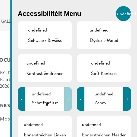
BIERGER.REMICH.LU
Accessibilitéit Menu
undefined
LB
GALERIE
AGENDA
undefined
undefined
Schwaarz & wäiss
Dyslexie Moud
OCUMENTS
undefined
undefined
Kontrast ëmdréinen
Soft Kontrast
RGTR | Zousätzlech
Faarten Schueberfouer
2026 – all Linnen
undefined
undefined
-
+
-
+
Schrëftgréisst
Zoom
INKS
Mobilitéitszentral
undefined
undefined
Ënnersträichen Linken
Ënnersträichen Header