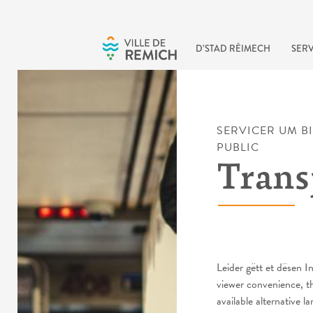
Skip to main content
D’STAD RÉIMECH
SERV
SERVICER UM B
PUBLIC
Trans
Leider gëtt et dësen
viewer convenience, t
available alternative l