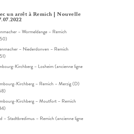
vec un arrêt à Remich | Nouvelle
.07.2022
venmacher – Wormeldange – Remich
450)
venmacher – Niederdonven – Remich
51)
mbourg-Kirchberg – Losheim (ancienne ligne
embourg-Kirchberg – Remich – Merzig (D)
58)
embourg-Kirchberg – Moutfort – Remich
84)
ld – Stadtbredimus – Remich (ancienne ligne