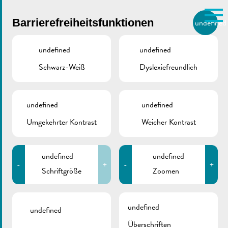
Skip to main content
Barrierefreiheitsfunktionen
undefined
DE
BIERGER.REMICH.LU
undefined
undefined
Schwarz-Weiß
Dyslexiefreundlich
Utilisez la recherche pour
retrouver les réponses à toutes
BÜRGERDIENSTE
/
VERWALTUNG
vos questions.
Comme par exemple des contacts, des
undefined
undefined
Verwaltung
informations ou de documents.
Umgekehrter Kontrast
Weicher Kontrast
undefined
undefined
Die Abteilungen:
-
+
-
+
Schriftgröße
Zoomen
Agent municipal
Allgemeines Sekretariat
undefined
undefined
Betriebshof
Überschriften